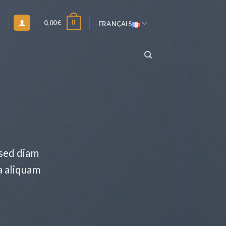
0
0,00
€
T
FRANÇAIS
 sed diam
a aliquam