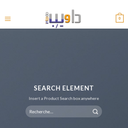
Passer
ADD ANYTHING HERE OR JUST REMOVE IT...
au
contenu
0
SEARCH ELEMENT
Insert a Product Search box anywhere
Recherche
pour :