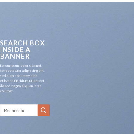
SEARCH BOX
INSIDE A
BANNER
Lorem ipsum dolor sit amet,
consectetuer adipiscing elit,
sed diam nonummy nibh
euismod tincidunt ut laoreet
dolore magna aliquam erat
volutpat.
Recherche
pour :