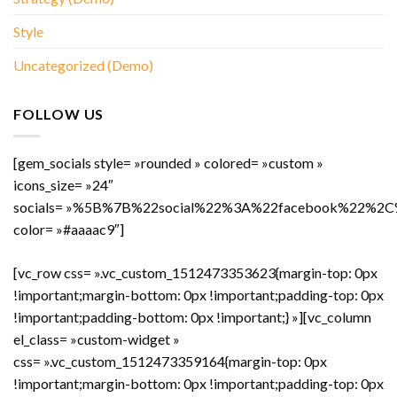
Style
Uncategorized (Demo)
FOLLOW US
[gem_socials style= »rounded » colored= »custom »
icons_size= »24″
socials= »%5B%7B%22social%22%3A%22facebook%22
color= »#aaaac9″]
[vc_row css= ».vc_custom_1512473353623{margin-top: 0px
!important;margin-bottom: 0px !important;padding-top: 0px
!important;padding-bottom: 0px !important;} »][vc_column
el_class= »custom-widget »
css= ».vc_custom_1512473359164{margin-top: 0px
!important;margin-bottom: 0px !important;padding-top: 0px