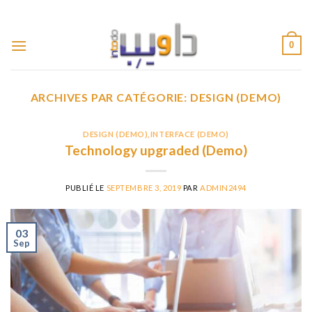
Passer
ADD ANYTHING HERE OR JUST REMOVE IT...
au
contenu
0
ARCHIVES PAR CATÉGORIE:
DESIGN (DEMO)
DESIGN (DEMO)
,
INTERFACE (DEMO)
Technology upgraded (Demo)
PUBLIÉ LE
SEPTEMBRE 3, 2019
PAR
ADMIN2494
03
Sep