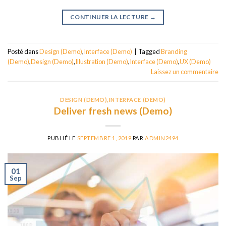
CONTINUER LA LECTURE
→
Posté dans
Design (Demo)
,
Interface (Demo)
|
Tagged
Branding
(Demo)
,
Design (Demo)
,
Illustration (Demo)
,
Interface (Demo)
,
UX (Demo)
Laissez un commentaire
DESIGN (DEMO)
,
INTERFACE (DEMO)
Deliver fresh news (Demo)
PUBLIÉ LE
SEPTEMBRE 1, 2019
PAR
ADMIN2494
01
Sep