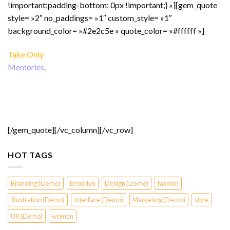
!important;padding-bottom: 0px !important;} »][gem_quote
style= »2″ no_paddings= »1″ custom_style= »1″
background_color= »#2e2c5e » quote_color= »#ffffff »]
Take Only
Memories,
Leave Only Footprints.
Friedrich Nietzsche
[/gem_quote][/vc_column][/vc_row]
HOT TAGS
Branding (Demo)
brooklyn
Design (Demo)
fashion
Illustration (Demo)
Interface (Demo)
Marketing (Demo)
style
UX (Demo)
women