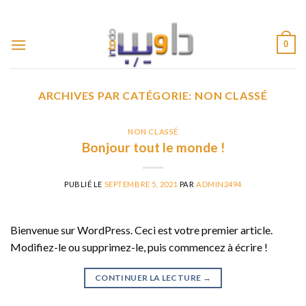
Passer
ADD ANYTHING HERE OR JUST REMOVE IT...
au
contenu
0
ARCHIVES PAR CATÉGORIE:
NON CLASSÉ
NON CLASSÉ
Bonjour tout le monde !
PUBLIÉ LE
SEPTEMBRE 5, 2021
PAR
ADMIN2494
Bienvenue sur WordPress. Ceci est votre premier article.
Modifiez-le ou supprimez-le, puis commencez à écrire !
CONTINUER LA LECTURE
→