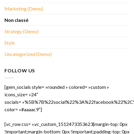
Marketing (Demo)
Non classé
Strategy (Demo)
Style
Uncategorized (Demo)
FOLLOW US
[gem_socials style= »rounded » colored= »custom »
icons_size= »24″
socials= »%5B%7B%22social%22%3A%22facebook%22
color= »#aaaac9″]
[vc_row css= ».vc_custom_1512473353623{margin-top: 0px
!important;margin-bottom: 0px !important;padding-top: 0px