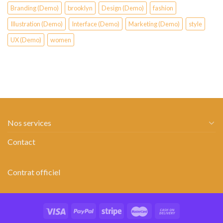
Branding (Demo)
brooklyn
Design (Demo)
fashion
Illustration (Demo)
Interface (Demo)
Marketing (Demo)
style
UX (Demo)
women
Nos services
Contact
Contrat officiel