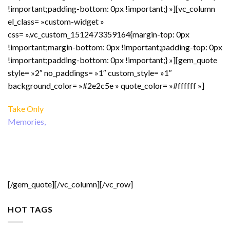
!important;padding-bottom: 0px !important;} »][vc_column
el_class= »custom-widget »
css= ».vc_custom_1512473359164{margin-top: 0px
!important;margin-bottom: 0px !important;padding-top: 0px
!important;padding-bottom: 0px !important;} »][gem_quote
style= »2″ no_paddings= »1″ custom_style= »1″
background_color= »#2e2c5e » quote_color= »#ffffff »]
Take Only
Memories,
Leave Only Footprints.
Friedrich Nietzsche
[/gem_quote][/vc_column][/vc_row]
HOT TAGS