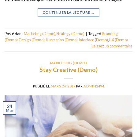
CONTINUER LA LECTURE
→
Posté dans
Marketing (Demo)
,
Strategy (Demo)
|
Tagged
Branding
(Demo)
,
Design (Demo)
,
Illustration (Demo)
,
Interface (Demo)
,
UX (Demo)
Laissez un commentaire
MARKETING (DEMO)
Stay Creative (Demo)
PUBLIÉ LE
MARS 24, 2019
PAR
ADMIN2494
24
Mar