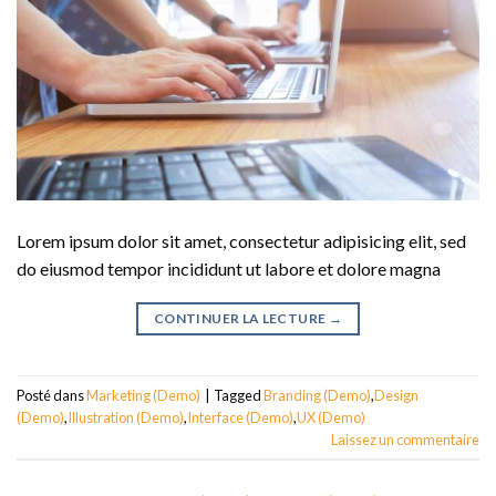
Lorem ipsum dolor sit amet, consectetur adipisicing elit, sed
do eiusmod tempor incididunt ut labore et dolore magna
CONTINUER LA LECTURE
→
Posté dans
Marketing (Demo)
|
Tagged
Branding (Demo)
,
Design
(Demo)
,
Illustration (Demo)
,
Interface (Demo)
,
UX (Demo)
Laissez un commentaire