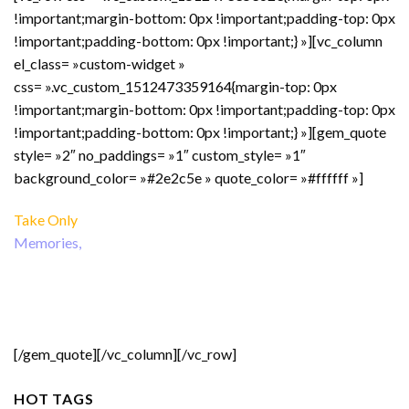
!important;margin-bottom: 0px !important;padding-top: 0px
!important;padding-bottom: 0px !important;} »][vc_column
el_class= »custom-widget »
css= ».vc_custom_1512473359164{margin-top: 0px
!important;margin-bottom: 0px !important;padding-top: 0px
!important;padding-bottom: 0px !important;} »][gem_quote
style= »2″ no_paddings= »1″ custom_style= »1″
background_color= »#2e2c5e » quote_color= »#ffffff »]
Take Only
Memories,
Leave Only Footprints.
Friedrich Nietzsche
[/gem_quote][/vc_column][/vc_row]
HOT TAGS