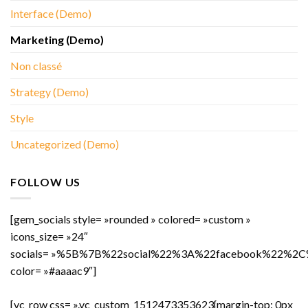
Interface (Demo)
Marketing (Demo)
Non classé
Strategy (Demo)
Style
Uncategorized (Demo)
FOLLOW US
[gem_socials style= »rounded » colored= »custom »
icons_size= »24″
socials= »%5B%7B%22social%22%3A%22facebook%22
color= »#aaaac9″]
[vc_row css= ».vc_custom_1512473353623{margin-top: 0px