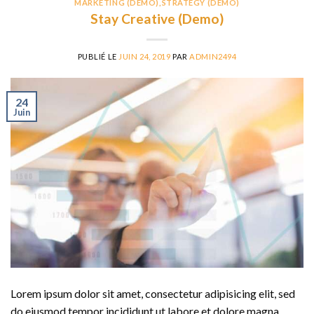
MARKETING (DEMO)
,
STRATEGY (DEMO)
Stay Creative (Demo)
PUBLIÉ LE
JUIN 24, 2019
PAR
ADMIN2494
24
Juin
Lorem ipsum dolor sit amet, consectetur adipisicing elit, sed
do eiusmod tempor incididunt ut labore et dolore magna