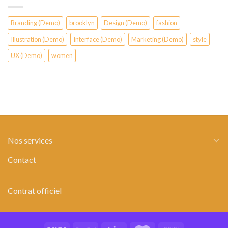
Branding (Demo)
brooklyn
Design (Demo)
fashion
Illustration (Demo)
Interface (Demo)
Marketing (Demo)
style
UX (Demo)
women
Nos services
Contact
Contrat officiel