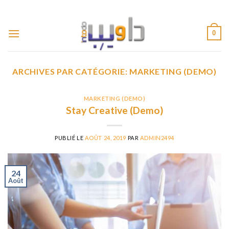
Passer
ADD ANYTHING HERE OR JUST REMOVE IT...
au
contenu
0
ARCHIVES PAR CATÉGORIE:
MARKETING (DEMO)
MARKETING (DEMO)
Stay Creative (Demo)
PUBLIÉ LE
AOÛT 24, 2019
PAR
ADMIN2494
24
Août